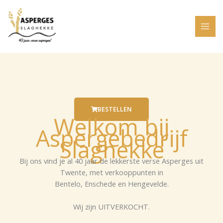
Ga
naar
de
inhoud
BESTELLEN
Welkom bij
Aspergebedrijf
Slaghekke
Bij ons vind je al 40 jaar de lekkerste verse Asperges uit
Twente, met verkooppunten in
Bentelo, Enschede en Hengevelde.
Wij zijn UITVERKOCHT.